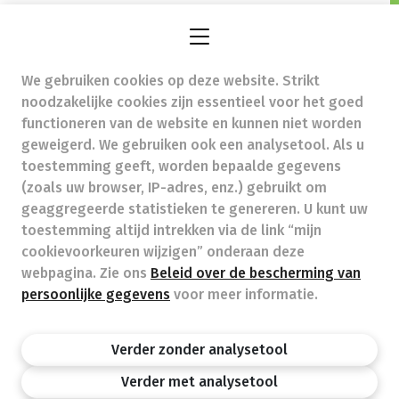
We gebruiken cookies op deze website. Strikt
apotheek.kestens@skynet.be
- Ondernemingsnummer
noodzakelijke cookies zijn essentieel voor het goed
(BTW nr.) (BE)0421089767
functioneren van de website en kunnen niet worden
Beroepstitel:
Apotheker werkzaam in België
geweigerd. We gebruiken ook een analysetool. Als u
toestemming geeft, worden bepaalde gegevens
Beroepsvereniging:
Algemene Pharmaceutische
Bond
autorisatienummer FAGG 120905
(zoals uw browser, IP-adres, enz.) gebruikt om
Valt onder toezicht van de Orde der Apothekers,
geaggregeerde statistieken te genereren. U kunt uw
02/537.42.67, Henri Jasparlaan 94 1060 Brussel
toestemming altijd intrekken via de link “mijn
Deontologie:
Code van de farmaceutische plichtenleer
cookievoorkeuren wijzigen” onderaan deze
Tarieven terugbetaalde zorg
webpagina. Zie ons
Beleid over de bescherming van
persoonlijke gegevens
voor meer informatie.
Apotheek.be
Orde Der Apothekers
FAGG
Verder zonder analysetool
Privacy policy
Wettelijke vermeldingen
Disclaimer
©APB
Verder met analysetool